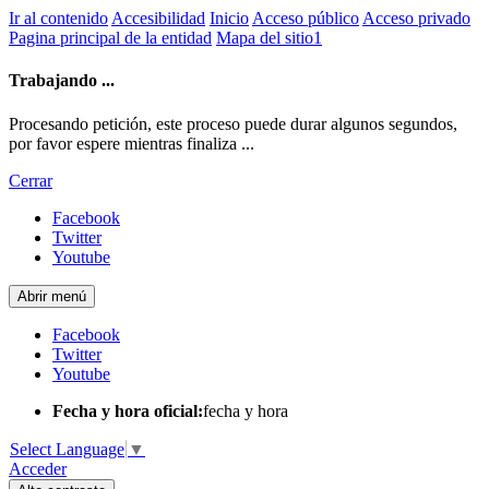
Ir al contenido
Accesibilidad
Inicio
Acceso público
Acceso privado
Pagina principal de la entidad
Mapa del sitio1
Trabajando ...
Procesando petición, este proceso puede durar algunos segundos,
por favor espere mientras finaliza ...
Cerrar
Facebook
Twitter
Youtube
Abrir menú
Facebook
Twitter
Youtube
Fecha y hora oficial:
fecha y hora
Select Language
▼
Acceder