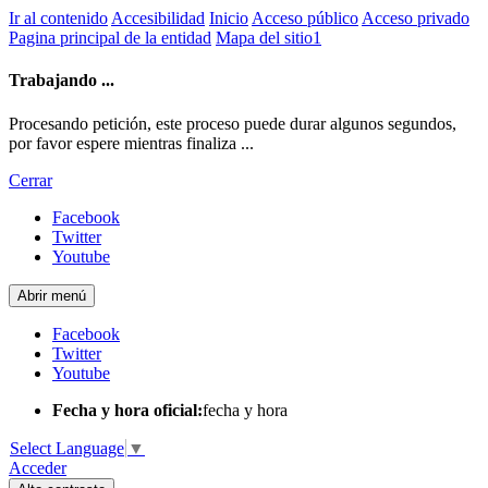
Ir al contenido
Accesibilidad
Inicio
Acceso público
Acceso privado
Pagina principal de la entidad
Mapa del sitio1
Trabajando ...
Procesando petición, este proceso puede durar algunos segundos,
por favor espere mientras finaliza ...
Cerrar
Facebook
Twitter
Youtube
Abrir menú
Facebook
Twitter
Youtube
Fecha y hora oficial:
fecha y hora
Select Language
▼
Acceder