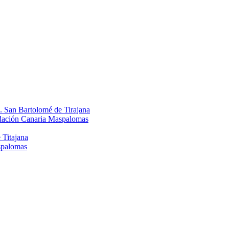
. San Bartolomé de Tirajana
ndación Canaria Maspalomas
 Titajana
spalomas