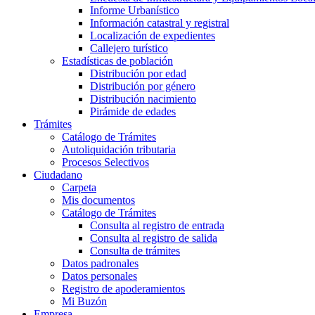
Informe Urbanístico
Información catastral y registral
Localización de expedientes
Callejero turístico
Estadísticas de población
Distribución por edad
Distribución por género
Distribución nacimiento
Pirámide de edades
Trámites
Catálogo de Trámites
Autoliquidación tributaria
Procesos Selectivos
Ciudadano
Carpeta
Mis documentos
Catálogo de Trámites
Consulta al registro de entrada
Consulta al registro de salida
Consulta de trámites
Datos padronales
Datos personales
Registro de apoderamientos
Mi Buzón
Empresa