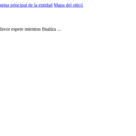
gina principal de la entidad
Mapa del sitio1
vor espere mientras finaliza ...