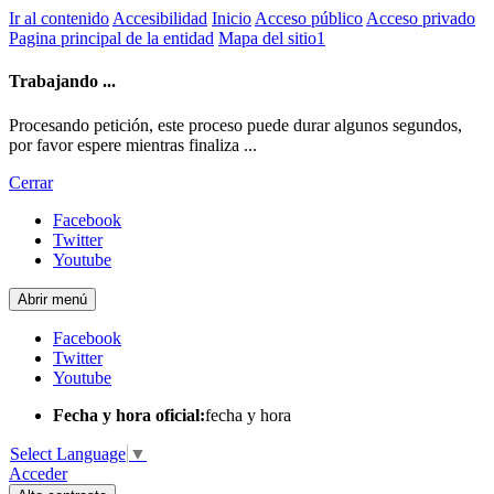
Ir al contenido
Accesibilidad
Inicio
Acceso público
Acceso privado
Pagina principal de la entidad
Mapa del sitio1
Trabajando ...
Procesando petición, este proceso puede durar algunos segundos,
por favor espere mientras finaliza ...
Cerrar
Facebook
Twitter
Youtube
Abrir menú
Facebook
Twitter
Youtube
Fecha y hora oficial:
fecha y hora
Select Language
▼
Acceder