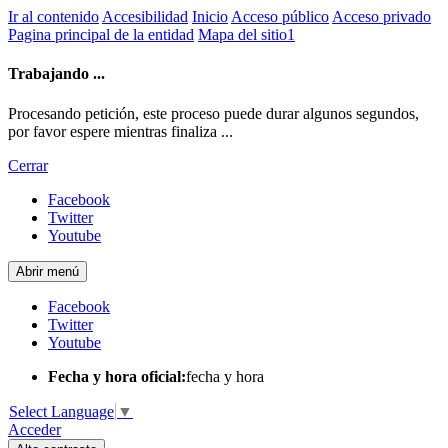
Ir al contenido
Accesibilidad
Inicio
Acceso público
Acceso privado
Pagina principal de la entidad
Mapa del sitio1
Trabajando ...
Procesando petición, este proceso puede durar algunos segundos,
por favor espere mientras finaliza ...
Cerrar
Facebook
Twitter
Youtube
Abrir menú
Facebook
Twitter
Youtube
Fecha y hora oficial:
fecha y hora
Select Language
▼
Acceder