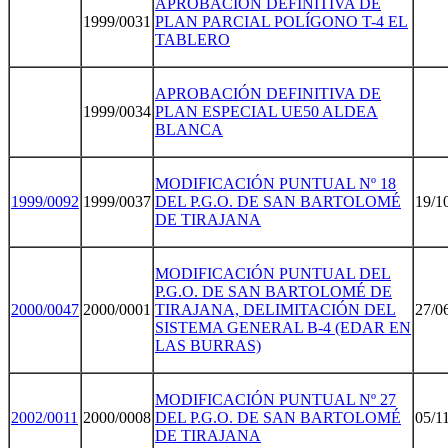
APROBACIÓN DEFINITIVA DE
1999/0031
PLAN PARCIAL POLÍGONO T-4 EL
TABLERO
APROBACIÓN DEFINITIVA DE
1999/0034
PLAN ESPECIAL UE50 ALDEA
BLANCA
MODIFICACIÓN PUNTUAL Nº 18
1999/009
2
1999/0037
DEL P.G.O. DE SAN BARTOLOMÉ
19/1
DE TIRAJANA
MODIFICACIÓN PUNTUAL DEL
P.G.O. DE SAN BARTOLOMÉ DE
2000/004
7
2000/0001
TIRAJANA, DELIMITACIÓN DEL
27/0
SISTEMA GENERAL B-4 (EDAR EN
LAS BURRAS)
MODIFICACIÓN PUNTUAL Nº 27
2002/001
1
2000/0008
DEL P.G.O. DE SAN BARTOLOMÉ
05/1
DE TIRAJANA