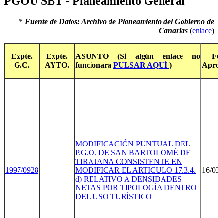
PGOU SBT - Planeamiento General
*
Fuente de Datos: Archivo de Planeamiento del Gobierno de
Canarias
(
enlace
)
Expte.
Expte.
ASUNTO (Si algún enlace no
F
G.C.
AYTO.
funcionara
PULSAR AQUÍ
)
Apro
MODIFICACIÓN PUNTUAL DEL
P.G.O. DE SAN BARTOLOMÉ DE
TIRAJANA CONSISTENTE EN
1997/092
8
MODIFICAR EL ARTICULO 17.3.4.
16/0
d) RELATIVO A DENSIDADES
NETAS POR TIPOLOGÍA DENTRO
DEL USO TURÍSTICO