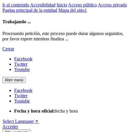
Ir al contenido
Accesibilidad
Inicio
Acceso público
Acceso privado
Pagina principal de la entidad
Mapa del sitio1
Trabajando ...
Procesando petición, este proceso puede durar algunos segundos,
por favor espere mientras finaliza ...
Cerrar
Facebook
Twitter
Youtube
Abrir menú
Facebook
Twitter
Youtube
Fecha y hora oficial:
fecha y hora
Select Language
▼
Acceder