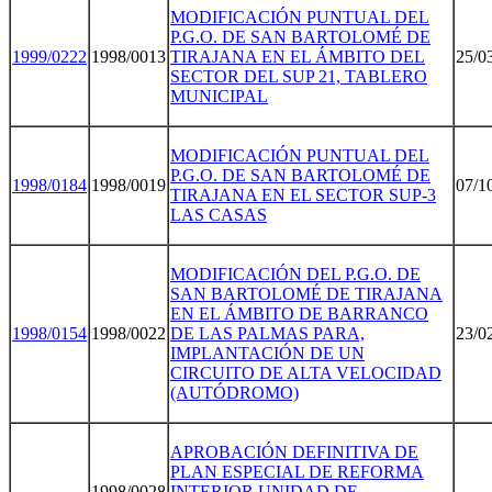
MODIFICACIÓN PUNTUAL DEL
P.G.O. DE SAN BARTOLOMÉ DE
1999/022
2
1998/0013
TIRAJANA EN EL ÁMBITO DEL
25/0
SECTOR DEL SUP 21, TABLERO
MUNICIPAL
MODIFICACIÓN PUNTUAL DEL
P.G.O. DE SAN BARTOLOMÉ DE
1998/018
4
1998/0019
07/1
TIRAJANA EN EL SECTOR SUP-3
LAS CASAS
MODIFICACIÓN DEL P.G.O. DE
SAN BARTOLOMÉ DE TIRAJANA
EN EL ÁMBITO DE BARRANCO
1998/015
4
1998/0022
DE LAS PALMAS PARA,
23/0
IMPLANTACIÓN DE UN
CIRCUITO DE ALTA VELOCIDAD
(AUTÓDROMO)
APROBACIÓN DEFINITIVA DE
PLAN ESPECIAL DE REFORMA
1998/0028
INTERIOR UNIDAD DE