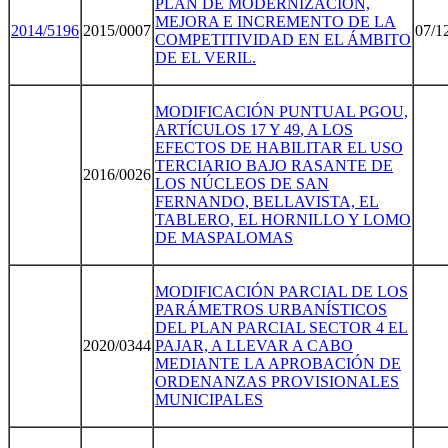
PLAN DE MODERNIZACIÓN,
MEJORA E INCREMENTO DE LA
2014/519
6
2015/0007
07/1
COMPETITIVIDAD EN EL ÁMBITO
DE EL VERIL.
MODIFICACIÓN PUNTUAL
PGOU,
ART
ÍCULOS
17 Y 49
,
A LOS
EFECTOS DE HABILITAR EL USO
TERCIARIO BAJO RASANTE DE
2016/0026
LOS NÚCLEOS DE SAN
FERNANDO, BELLAVISTA, EL
TABLERO, EL HORNILLO Y LOMO
DE MASPALOMAS
MODIFICACIÓN PARCIAL DE LOS
PARÁMETROS URBANÍSTICOS
DEL PLAN PARCIAL SECTOR 4
EL
2020/0344
PAJAR,
A LLEVAR A CAB
O
MEDIANTE LA APROBACIÓN DE
ORDENANZAS PROVISIONALES
MUNICIPALES