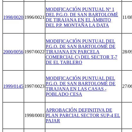
MODIFICACIÓN PUNTUAL Nº 1
DEL P.G.O. DE SAN BARTOLOMÉ
1998/002
0
1996/0021
11/0
DE TIRAJANA EN EL ÁMBITO
DEL P.P. MONTAÑA LA DATA
MODIFICACIÓN PUNTUAL DEL
P.G.O. DE SAN BARTOLOMÉ DE
2000/005
6
1997/0022
TIRAJANA EN PARCELA
28/0
COMERCIAL C) DEL SECTOR T-7
DE EL TABLERO
MODIFICACIÓN PUNTUAL DEL
P.G.O. DE SAN BARTOLOMÉ DE
1999/014
5
1997/0023
27/0
TIRAJANA EN LAS CASAS -
POBLADO CESA
APROBACIÓN DEFINITIVA DE
1998/0001
PLAN PARCIAL SECTOR SUP-4 EL
PAJAR