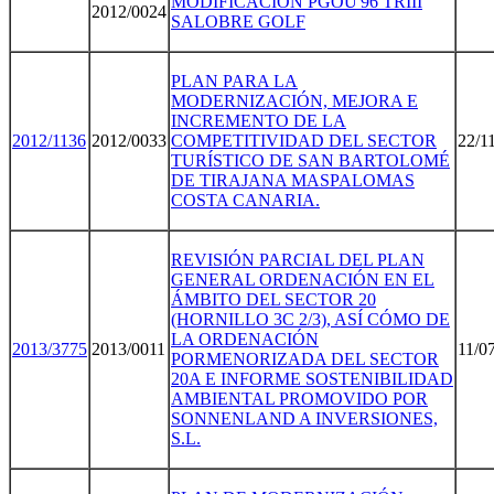
MODIFICACIÓN PGOU'96 TRIII
2012/0024
SALOBRE GOLF
PLAN PARA LA
MODERNIZACIÓN, MEJORA E
INCREMENTO DE LA
2012/113
6
2012/0033
COMPETITIVIDAD DEL SECTOR
22/1
TURÍSTICO DE SAN BARTOLOMÉ
DE TIRAJANA MASPALOMAS
COSTA CANARIA.
REVISIÓN PARCIAL DEL PLAN
GENERAL ORDENACIÓN EN EL
ÁMBITO DEL SECTOR 20
(HORNILLO 3C 2/3), ASÍ CÓMO DE
LA ORDENACIÓN
2013/377
5
2013/0011
11/0
PORMENORIZADA DEL SECTOR
20A E INFORME SOSTENIBILIDAD
AMBIENTAL PROMOVIDO POR
SONNENLAND A INVERSIONES,
S.L.