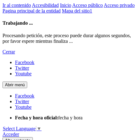
Ir al contenido
Accesibilidad
Inicio
Acceso público
Acceso privado
Pagina principal de la entidad
Mapa del sitio1
Trabajando ...
Procesando petición, este proceso puede durar algunos segundos,
por favor espere mientras finaliza ...
Cerrar
Facebook
Twitter
Youtube
Abrir menú
Facebook
Twitter
Youtube
Fecha y hora oficial:
fecha y hora
Select Language
▼
Acceder